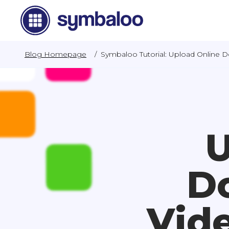
Blog Homepage
/
Symbaloo Tutorial: Upload Online 
U
D
Vid