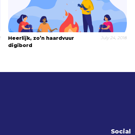
2
July 24, 2018
Heerlijk, zo’n haardvuur
digibord
Social