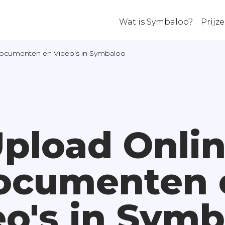
Wat is Symbaloo?
Prijz
Documenten en Video's in Symbaloo
pload Onli
ocumenten 
eo's in Symb