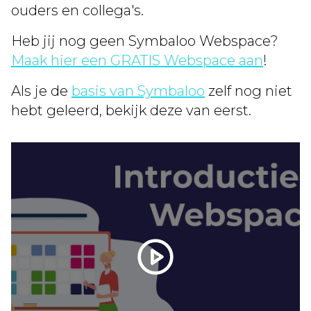
ouders en collega's.
Heb jij nog geen Symbaloo Webspace?
Maak hier een GRATIS Webspace aan
!
Als je de
basis van Symbaloo
zelf nog niet
hebt geleerd, bekijk deze van eerst.